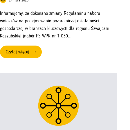
24 lipca 2026
Informujemy, że dokonano zmiany Regulaminu naboru
wniosków na podejmowanie pozarolniczej działalności
gospodarczej w branżach kluczowych dla regionu Szwajcarii
Kaszubskiej (nabór PS WPR nr 1 030…
:
Czytaj więcej
Zmiana
regulaminu
naboru
wniosków
nr
1
030
618
–
branże
kluczowe