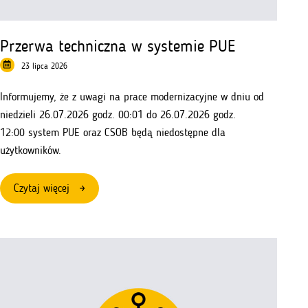
Przerwa techniczna w systemie PUE
23 lipca 2026
Informujemy, że z uwagi na prace modernizacyjne w dniu od
niedzieli 26.07.2026 godz. 00:01 do 26.07.2026 godz.
12:00 system PUE oraz CSOB będą niedostępne dla
użytkowników.
:
Czytaj więcej
Przerwa
techniczna
w
systemie
PUE