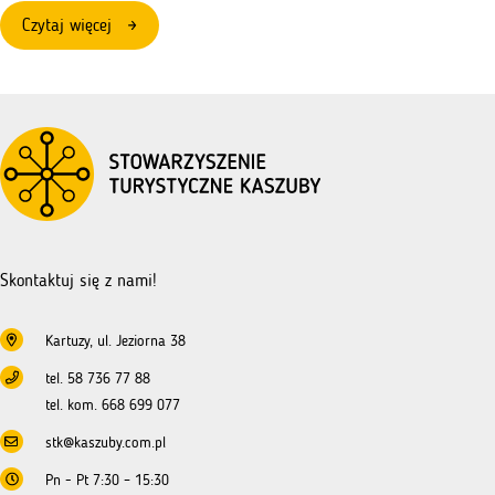
:
Czytaj więcej
Szkolenia
–
zasady
ubiegania
się
o
dofinansowanie
–
NGO
Skontaktuj się z nami!
Kartuzy, ul. Jeziorna 38
tel. 58 736 77 88
tel. kom. 668 699 077
stk@kaszuby.com.pl
Pn - Pt 7:30 – 15:30