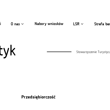
i
Nabory wniosków
O nas
LSR
Strefa be
tyk
Stowarzyszenie Turystyc
Przedsiębiorczość