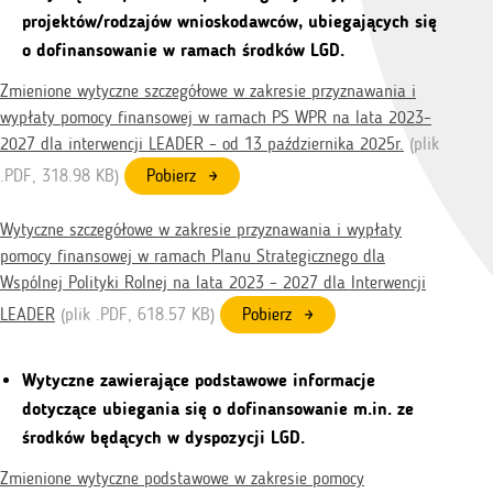
projektów/rodzajów wnioskodawców, ubiegających się
o dofinansowanie w ramach środków LGD.
Zmienione wytyczne szczegółowe w zakresie przyznawania i
wypłaty pomocy finansowej w ramach PS WPR na lata 2023–
2027 dla interwencji LEADER – od 13 października 2025r.
(plik
.
PDF
, 318.98 KB)
Pobierz
Wytyczne szczegółowe w zakresie przyznawania i wypłaty
pomocy finansowej w ramach Planu Strategicznego dla
Wspólnej Polityki Rolnej na lata 2023 – 2027 dla Interwencji
LEADER
(plik .
PDF
, 618.57 KB)
Pobierz
Wytyczne zawierające podstawowe informacje
dotyczące ubiegania się o dofinansowanie m.in. ze
środków będących w dyspozycji LGD.
Zmienione wytyczne podstawowe w zakresie pomocy