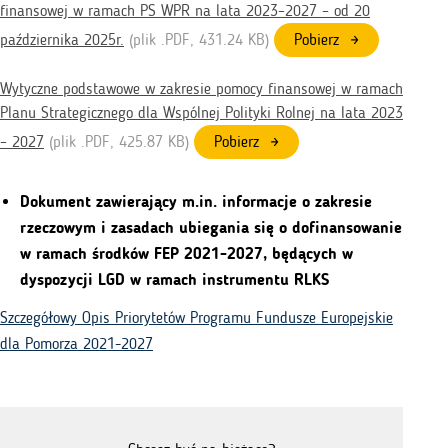
finansowej w ramach PS WPR na lata 2023–2027 – od 20
października 2025r.
(plik .
PDF
, 431.24 KB)
Pobierz
Wytyczne podstawowe w zakresie pomocy finansowej w ramach
Planu Strategicznego dla Wspólnej Polityki Rolnej na lata 2023
– 2027
(plik .
PDF
, 425.87 KB)
Pobierz
Dokument zawierający m.in. informacje o zakresie
rzeczowym i zasadach ubiegania się o dofinansowanie
w ramach środków FEP 2021-2027, będących w
dyspozycji LGD w ramach instrumentu RLKS
Szczegółowy Opis Priorytetów Programu Fundusze Europejskie
dla Pomorza 2021-2027