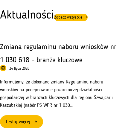
Aktualności
Zobacz wszystkie
Zmiana regulaminu naboru wniosków nr
1 030 618 – branże kluczowe
24 lipca 2026
Informujemy, że dokonano zmiany Regulaminu naboru
wniosków na podejmowanie pozarolniczej działalności
gospodarczej w branżach kluczowych dla regionu Szwajcarii
Kaszubskiej (nabór PS WPR nr 1 030…
:
Czytaj więcej
Zmiana