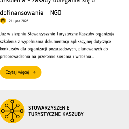
dofinansowanie – NGO
21 lipca 2026
Już w sierpniu Stowarzyszenie Turystyczne Kaszuby organizuje
szkolenia z wypełniania dokumentacji aplikacyjnej dotyczące
konkursów dla organizacji pozarządowych, planowanych do
przeprowadzenia na przełomie sierpnia i września…
:
Czytaj więcej
Szkolenia
–
zasady
ubiegania
się
o
dofinansowanie
–