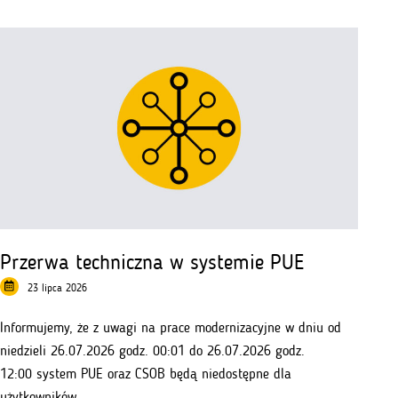
regulaminu
naboru
wniosków
nr
1
030
618
–
branże
kluczowe
Przerwa techniczna w systemie PUE
23 lipca 2026
Informujemy, że z uwagi na prace modernizacyjne w dniu od
niedzieli 26.07.2026 godz. 00:01 do 26.07.2026 godz.
12:00 system PUE oraz CSOB będą niedostępne dla
użytkowników.