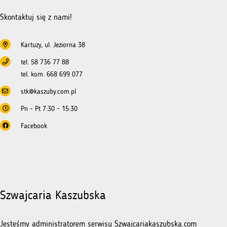
NGO
Skontaktuj się z nami!
Kartuzy, ul. Jeziorna 38
tel. 58 736 77 88
tel. kom. 668 699 077
stk@kaszuby.com.pl
Pn - Pt 7:30 – 15:30
Facebook
Szwajcaria Kaszubska
Jesteśmy administratorem serwisu Szwajcariakaszubska.com