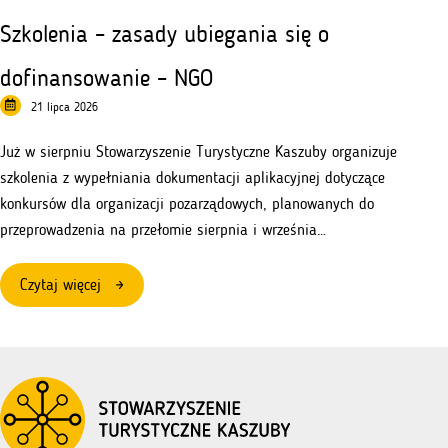
Szkolenia – zasady ubiegania się o
dofinansowanie – NGO
21 lipca 2026
Już w sierpniu Stowarzyszenie Turystyczne Kaszuby organizuje
szkolenia z wypełniania dokumentacji aplikacyjnej dotyczące
konkursów dla organizacji pozarządowych, planowanych do
przeprowadzenia na przełomie sierpnia i września…
:
Czytaj więcej
Szkolenia
–
zasady
ubiegania
się
o