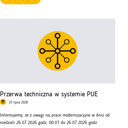
Zmiana
regulaminu
naboru
wniosków
nr
1
030
618
–
branże
kluczowe
Przerwa techniczna w systemie PUE
23 lipca 2026
Informujemy, że z uwagi na prace modernizacyjne w dniu od
niedzieli 26.07.2026 godz. 00:01 do 26.07.2026 godz.