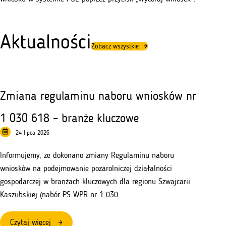
Aktualności
Zobacz wszystkie
Zmiana regulaminu naboru wniosków nr
1 030 618 – branże kluczowe
24 lipca 2026
Informujemy, że dokonano zmiany Regulaminu naboru
wniosków na podejmowanie pozarolniczej działalności
gospodarczej w branżach kluczowych dla regionu Szwajcarii
Kaszubskiej (nabór PS WPR nr 1 030…
:
Czytaj więcej