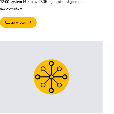
12:00 system PUE oraz CSOB będą niedostępne dla
użytkowników.
:
Czytaj więcej
Przerwa
techniczna
w
systemie
PUE