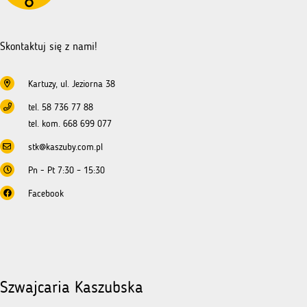
dofinansowanie
–
NGO
Skontaktuj się z nami!
Kartuzy, ul. Jeziorna 38
tel. 58 736 77 88
tel. kom. 668 699 077
stk@kaszuby.com.pl
Pn - Pt 7:30 – 15:30
Facebook
Szwajcaria Kaszubska