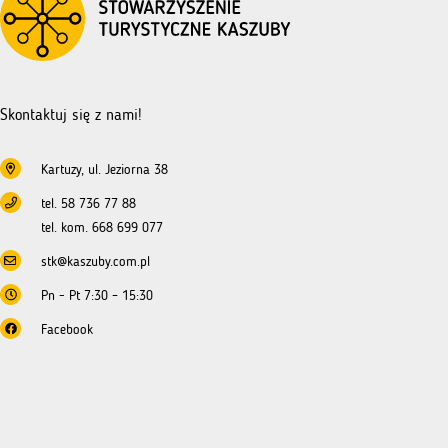
się
o
dofinansowanie
–
NGO
Skontaktuj się z nami!
Kartuzy, ul. Jeziorna 38
tel. 58 736 77 88
tel. kom. 668 699 077
stk@kaszuby.com.pl
Pn - Pt 7:30 – 15:30
Facebook