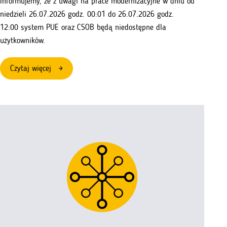
Informujemy, że z uwagi na prace modernizacyjne w dniu od
niedzieli 26.07.2026 godz. 00:01 do 26.07.2026 godz.
12:00 system PUE oraz CSOB będą niedostępne dla
użytkowników.
:
Czytaj więcej
Przerwa
techniczna
w
systemie
PUE