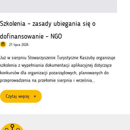
Szkolenia – zasady ubiegania się o
dofinansowanie – NGO
21 lipca 2026
Już w sierpniu Stowarzyszenie Turystyczne Kaszuby organizuje
szkolenia z wypełniania dokumentacji aplikacyjnej dotyczące
konkursów dla organizacji pozarządowych, planowanych do
przeprowadzenia na przełomie sierpnia i września…
:
Czytaj więcej
Szkolenia
–
zasady
ubiegania