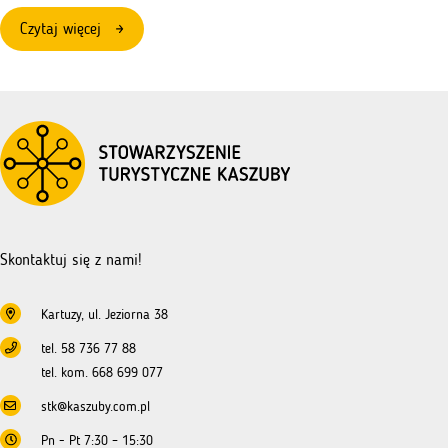
:
Czytaj więcej
Szkolenia
–
zasady
ubiegania
się
o
dofinansowanie
–
NGO
Skontaktuj się z nami!
Kartuzy, ul. Jeziorna 38
tel. 58 736 77 88
tel. kom. 668 699 077
stk@kaszuby.com.pl
Pn - Pt 7:30 – 15:30