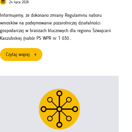
24 lipca 2026
Informujemy, że dokonano zmiany Regulaminu naboru
wniosków na podejmowanie pozarolniczej działalności
gospodarczej w branżach kluczowych dla regionu Szwajcarii
Kaszubskiej (nabór PS WPR nr 1 030…
:
Czytaj więcej
Zmiana
regulaminu
naboru
wniosków
nr
1
030
618
–
branże
kluczowe