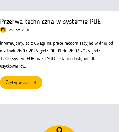
Przerwa techniczna w systemie PUE
23 lipca 2026
Informujemy, że z uwagi na prace modernizacyjne w dniu od
niedzieli 26.07.2026 godz. 00:01 do 26.07.2026 godz.
12:00 system PUE oraz CSOB będą niedostępne dla
użytkowników.
:
Czytaj więcej
Przerwa
techniczna
w
systemie
PUE