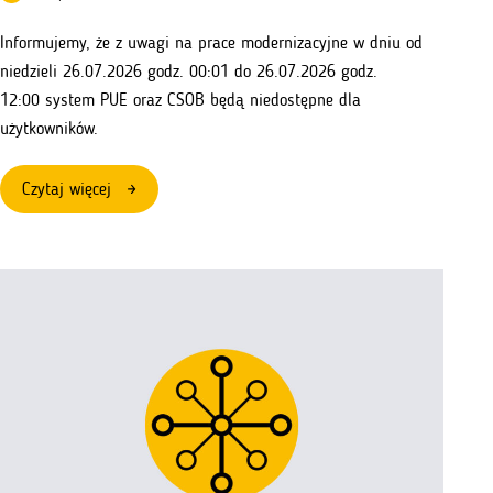
Informujemy, że z uwagi na prace modernizacyjne w dniu od
niedzieli 26.07.2026 godz. 00:01 do 26.07.2026 godz.
12:00 system PUE oraz CSOB będą niedostępne dla
użytkowników.
:
Czytaj więcej
Przerwa
techniczna
w
systemie
PUE