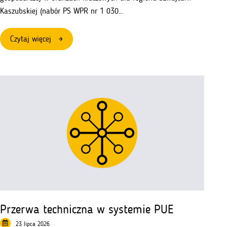
Kaszubskiej (nabór PS WPR nr 1 030…
:
Czytaj więcej
Zmiana
regulaminu
naboru
wniosków
nr
1
030
618
–
branże
kluczowe
Przerwa techniczna w systemie PUE
23 lipca 2026