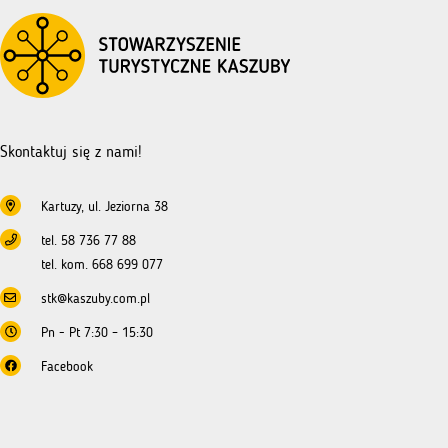
ubiegania
się
o
dofinansowanie
–
NGO
Skontaktuj się z nami!
Kartuzy, ul. Jeziorna 38
tel. 58 736 77 88
tel. kom. 668 699 077
stk@kaszuby.com.pl
Pn - Pt 7:30 – 15:30
Facebook