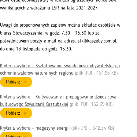
wynikających z wdrażania LSR na lata 2021-2027.
Uwagi do proponowanych zapisów można składać osobiście w
biurze Stowarzyszenia, w godz. 7.30 – 15.30 lub za
pośrednictwem poczty e-mail na adres: stk@kaszuby.com.pl,
do dnia 13 listopada do godz. 15.30.
Kryteria wyboru – Kształtowanie świadomości obywatelskiej o
ochronie walorów naturalnych regionu
(plik .
PDF
, 164.96 KB)
Pobierz
Kryteria wyboru – Kultywowanie i propagowanie dziedzictwa
kulturowego Szwajcarii Kaszubskiej
(plik .
PDF
, 162.39 KB)
Pobierz
Kryteria wyboru – magazyny energii
(plik .
PDF
, 342.34 KB)
Pobierz