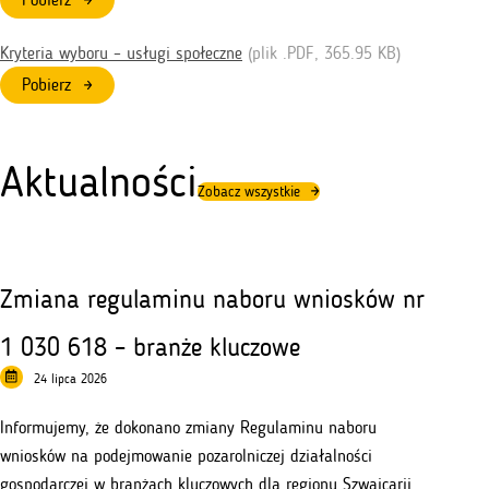
Kryteria wyboru – usługi społeczne
(plik .
PDF
, 365.95 KB)
Pobierz
Aktualności
Zobacz wszystkie
Zmiana regulaminu naboru wniosków nr
1 030 618 – branże kluczowe
24 lipca 2026
Informujemy, że dokonano zmiany Regulaminu naboru
wniosków na podejmowanie pozarolniczej działalności
gospodarczej w branżach kluczowych dla regionu Szwajcarii