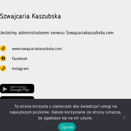
Szwajcaria Kaszubska
Jesteśmy administratorem serwisu Szwajcariakaszubska.com
www.szwajcariakaszubska.com
Facebook
Instagram
Ta strona korzysta z ciasteczek aby świadczyć usługi na
najwyższym poziomie. Dalsze korzystanie ze strony oznacza,
że zgadzasz się na ich użycie.
Stowarzyszenie Turystyczne Kaszuby © 2026. Wszystkie prawa zastrzeżone.
Wykonano przez
trustudio
.
Zgoda