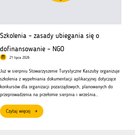
Szkolenia – zasady ubiegania się o
dofinansowanie – NGO
21 lipca 2026
Już w sierpniu Stowarzyszenie Turystyczne Kaszuby organizuje
szkolenia z wypełniania dokumentacji aplikacyjnej dotyczące
konkursów dla organizacji pozarządowych, planowanych do
przeprowadzenia na przełomie sierpnia i września…
:
Czytaj więcej
Szkolenia
–
zasady