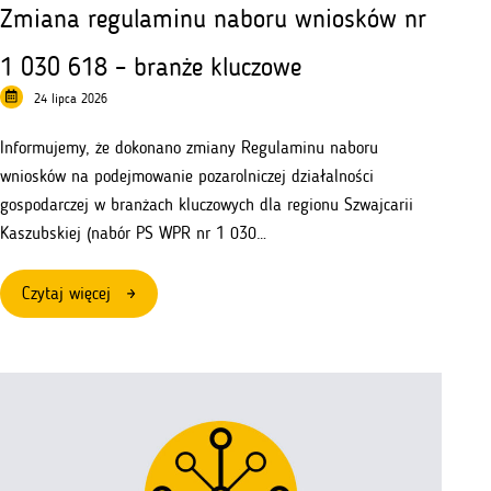
Zmiana regulaminu naboru wniosków nr
1 030 618 – branże kluczowe
24 lipca 2026
Informujemy, że dokonano zmiany Regulaminu naboru
wniosków na podejmowanie pozarolniczej działalności
gospodarczej w branżach kluczowych dla regionu Szwajcarii
Kaszubskiej (nabór PS WPR nr 1 030…
:
Czytaj więcej
Zmiana
regulaminu
naboru
wniosków
nr
1
030