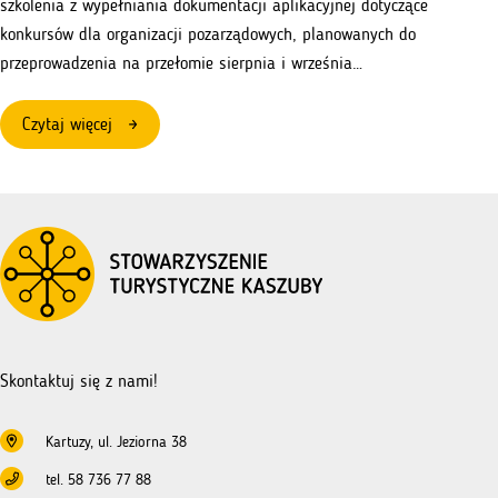
szkolenia z wypełniania dokumentacji aplikacyjnej dotyczące
konkursów dla organizacji pozarządowych, planowanych do
przeprowadzenia na przełomie sierpnia i września…
:
Czytaj więcej
Szkolenia
–
zasady
ubiegania
się
o
dofinansowanie
–
NGO
Skontaktuj się z nami!
Kartuzy, ul. Jeziorna 38
tel. 58 736 77 88