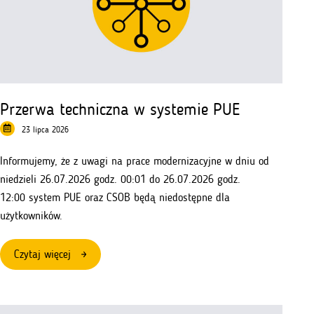
618
–
branże
kluczowe
Przerwa techniczna w systemie PUE
23 lipca 2026
Informujemy, że z uwagi na prace modernizacyjne w dniu od
niedzieli 26.07.2026 godz. 00:01 do 26.07.2026 godz.
12:00 system PUE oraz CSOB będą niedostępne dla
użytkowników.
:
Czytaj więcej
Przerwa
techniczna
w