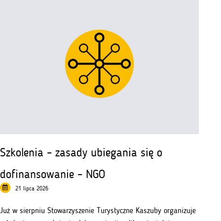
systemie
PUE
Szkolenia – zasady ubiegania się o
dofinansowanie – NGO
21 lipca 2026
Już w sierpniu Stowarzyszenie Turystyczne Kaszuby organizuje